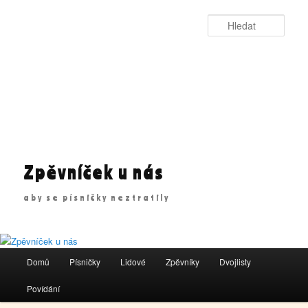
Přejít
k
Hleda
hlavnímu
obsahu
webu
Zpěvníček u nás
aby se písničky neztratily
Hlavní
Domů
Písničky
Lidové
Zpěvníky
Dvojlisty
navigační
menu
Povídání