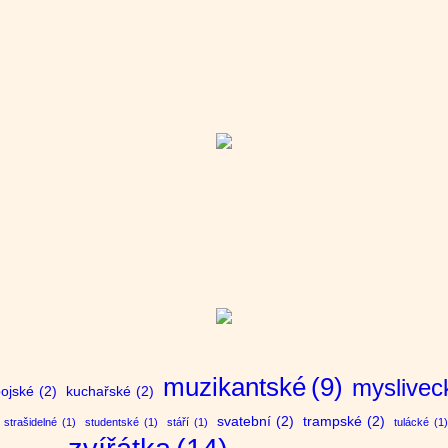
muzikantské
(9)
myslivec
ojské
(2)
kuchařské
(2)
svatební
(2)
trampské
(2)
strašidelné
(1)
studentské
(1)
stáří
(1)
tulácké
(1)