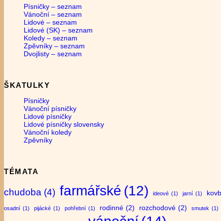
Písničky – seznam
Vánoční – seznam
Lidové – seznam
Lidové (SK) – seznam
Koledy – seznam
Zpěvníky – seznam
Dvojlisty – seznam
ŠKATULKY
Písničky
Vánoční písničky
Lidové písničky
Lidové písničky slovensky
Vánoční koledy
Zpěvníky
TÉMATA
farmářské
(12)
chudoba
(4)
kovb
ideové
(1)
jarní
(1)
rodinné
(2)
rozchodové
(2)
osadní
(1)
pijácké
(1)
pohřební
(1)
smutek
(1)