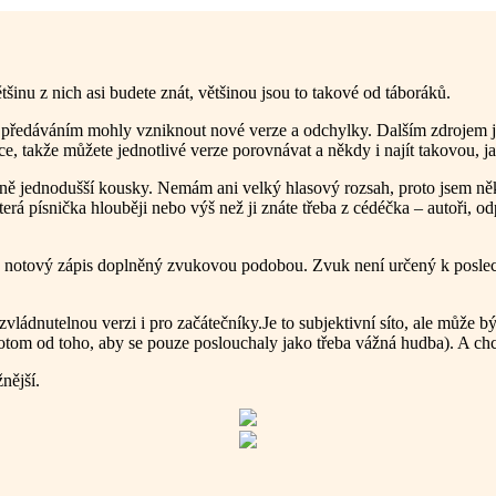
tšinu z nich asi budete znát, většinou jsou to takové od táboráků.
 předáváním mohly vzniknout nové verze a odchylky. Dalším zdrojem js
ce, takže můžete jednotlivé verze porovnávat a někdy i najít takovou, ja
vně jednodušší kousky. Nemám ani velký hlasový rozsah, proto jsem ně
která písnička hlouběji nebo výš než ji znáte třeba z cédéčka – autoři, od
ný notový zápis doplněný zvukovou podobou. Zvuk není určený k poslec
zvládnutelnou verzi i pro začátečníky.Je to subjektivní síto, ale může
otom od toho, aby se pouze poslouchaly jako třeba vážná hudba). A chci,
nější.