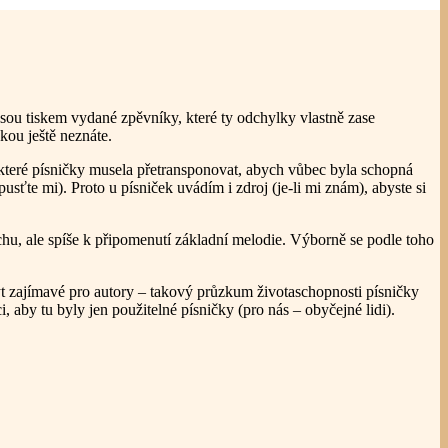
ou tiskem vydané zpěvníky, které ty odchylky vlastně zase
kou ještě neznáte.
které písničky musela přetransponovat, abych vůbec byla schopná
pusťte mi). Proto u písniček uvádím i zdroj (je-li mi znám), abyste si
hu, ale spíše k připomenutí základní melodie. Výborně se podle toho
 být zajímavé pro autory – takový průzkum životaschopnosti písničky
 aby tu byly jen použitelné písničky (pro nás – obyčejné lidi).