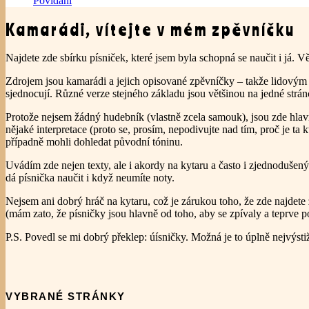
Povídání
Kamarádi, vítejte v mém zpěvníčku
Najdete zde sbírku písniček, které jsem byla schopná se naučit i já. Vě
Zdrojem jsou kamarádi a jejich opisované zpěvníčky – takže lidovým
sjednocují. Různé verze stejného základu jsou většinou na jedné strán
Protože nejsem žádný hudebník (vlastně zcela samouk), jsou zde hla
nějaké interpretace (proto se, prosím, nepodivujte nad tím, proč je ta 
případně mohli dohledat původní tóninu.
Uvádím zde nejen texty, ale i akordy na kytaru a často i zjednoduše
dá písnička naučit i když neumíte noty.
Nejsem ani dobrý hráč na kytaru, což je zárukou toho, že zde najdete 
(mám zato, že písničky jsou hlavně od toho, aby se zpívaly a teprve p
P.S. Povedl se mi dobrý překlep: úísničky. Možná je to úplně nejvýstiž
VYBRANÉ STRÁNKY