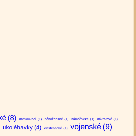
ké
(8)
namlouvací
(1)
náboženské
(1)
námořnické
(1)
návratové
(1)
vojenské
(9)
ukolébavky
(4)
vlastenecké
(1)