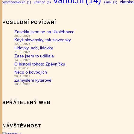
vánoční
(14)
zlatok
vystěhovalecké
(1)
válečné
(1)
zimní
(1)
POSLEDNÍ POVÍDÁNÍ
Zasekla jsem se na Ukolébavce
28. 9. 2025
Když slovensky, tak slovensky
22. 9. 2025
Lidovky, ach, lidovky
21. 9. 2025
Zase jsem to udělala
14. 9. 2025
O historii tohoto Zpěvníčku
3. 3. 2012
Něco o kovbojích
20. 1. 2011
Zamyšlení kytarové
18. 6. 2006
SPŘÁTELENÝ WEB
NÁVŠTĚVNOST