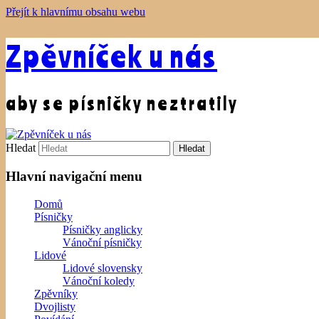
Přejít k hlavnímu obsahu webu
Zpěvníček u nás
aby se písničky neztratily
Hledat
Hlavní navigační menu
Domů
Písničky
Písničky anglicky
Vánoční písničky
Lidové
Lidové slovensky
Vánoční koledy
Zpěvníky
Dvojlisty