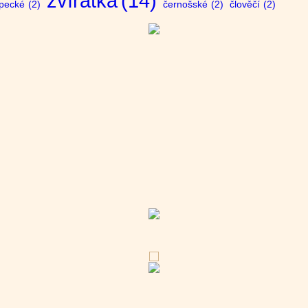
zvířátka
(14)
opecké
(2)
černošské
(2)
člověčí
(2)