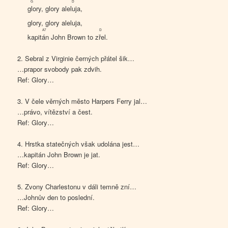
G
D
glo
ry, glory ale
lu
ja,
glo
ry, glory aleluja,
A7
D
kapi
tán
John Brown to
zřel
.
2. Sebral z Virginie černých přátel šik…
…prapor svobody pak zdvih.
Ref: Glory…
3. V čele věrných město Harpers Ferry jal…
…právo, vítězství a čest.
Ref: Glory…
4. Hrstka statečných však udolána jest…
…kapitán John Brown je jat.
Ref: Glory…
5. Zvony Charlestonu v dáli temně zní…
…Johnův den to poslední.
Ref: Glory…