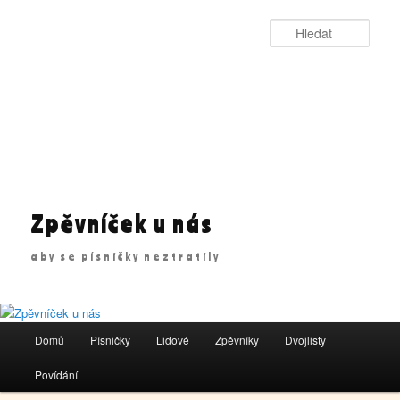
Přejít
k
Hleda
hlavnímu
obsahu
webu
Zpěvníček u nás
aby se písničky neztratily
Hlavní
Domů
Písničky
Lidové
Zpěvníky
Dvojlisty
navigační
menu
Povídání