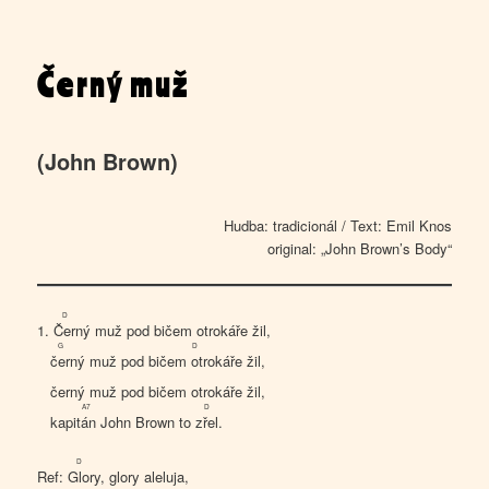
Černý muž
(John Brown)
Hudba: tradicionál / Text: Emil Knos
original: „John Brown’s Body“
D
1.
Čer
ný muž pod bičem otrokáře žil,
G
D
čer
ný muž pod bičem
o
trokáře žil,
čer
ný muž pod bičem otrokáře žil,
A7
D
kapi
tán
John Brown to
zřel
.
D
Ref:
Glo
ry, glory aleluja,