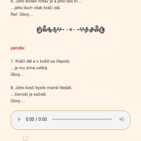
6. John Brown mrtev je a jeho tělo tlí…
…jeho duch však kráčí dál.
Ref: Glory…
parodie:
7. Kráčí dál a v košili se třepotá,
…je mu zima veliká.
Glory…
8. Jeho kosti byste marně hledali,
…černoši je sežrali.
Glory…