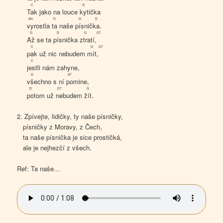
C
G
Tak
jako na louce
ky
tička
Am
D
G
D
vy
rostla
ta
naše
pís
nič
ka
.
G
D
G
G7
Až
se ta
pís
nička
ztra
tí,
C
G
G7
pak
už nic nebudem
mít
,
C
jest
li nám zahyne,
G
A7
vše
chno s ní
po
mine,
D
D7
G
po
tom už
ne
budem
žít
.
2. Zpívejte, lidičky, ty naše písničky,
písničky z Moravy, z Čech,
ta naše písnička je sice prostičká,
ale je nejhezčí z všech.
Ref: Ta naše…