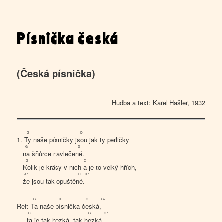
Písnička česká
(Česká písnička)
Hudba a text: Karel Hašler, 1932
G
D
1.
Ty
naše písničky
jsou
jak ty perličky
G
D
na
šňůrce navleče
né
.
G
C
Ko
lik je krásy v nich
a
je to velký hřích,
A7
D
D7
že
jsou tak opuště
né
.
G
D
G
G7
Ref:
Ta
naše
pís
nička
čes
ká,
C
G
G7
ta
je tak hezká, tak
hez
ká.