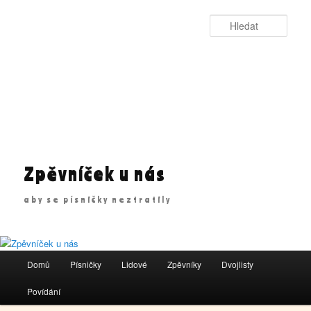
Přejít
k
Hleda
hlavnímu
obsahu
webu
Zpěvníček u nás
aby se písničky neztratily
Hlavní
Domů
Písničky
Lidové
Zpěvníky
Dvojlisty
navigační
menu
Povídání