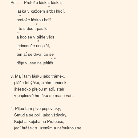
Ref:
Prot
ože láska, láska,
D
láska v každém
srd
ci klíčí,
A
prot
ože láskou hoří
D
i to srdce
trp
asličí
A
a
kdo se v téhle věci
D
jednoduše
ne
opičí,
A
ten
ať se dívá, co se
D
A
A7
děje v lese
na
jehli
čí
.
3. Mají tam lásku jako trámek,
pláče tchýňka, pláče tchánek,
štěstíčko přejou mladí, staří,
v papinově hrníčku se maso vaří.
4. Pijou tam pivo popovický,
Šmudla se polil jako vždycky,
Kejchal kejchá na Profouse,
jedí hrášek s uzeným a nafouknou se.