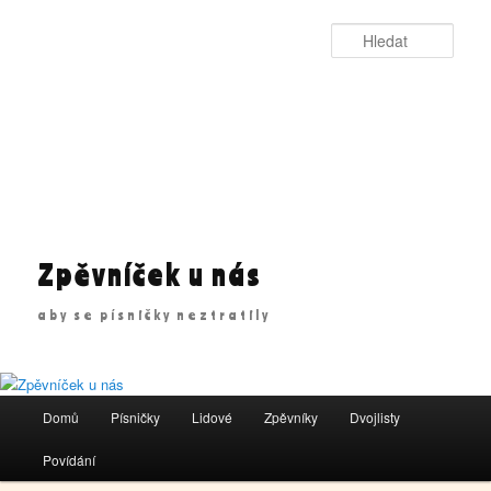
Přejít
k
Hleda
hlavnímu
obsahu
webu
Zpěvníček u nás
aby se písničky neztratily
Hlavní
Domů
Písničky
Lidové
Zpěvníky
Dvojlisty
navigační
menu
Povídání