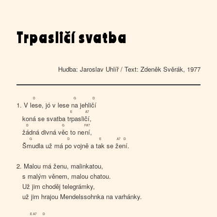
Trpasličí svatba
Hudba: Jaroslav Uhlíř / Text: Zdeněk Svěrák, 1977
D
G
D
1. V
les
e, jó v lese
na
jehli
čí
E
A7
koná se svatba
trp
asli
čí
,
D
G
F#7
žád
ná divná
věc
to ne
ní
,
G
D
E
A7
D
Šmud
la už má
po
vojně a
tak
se
že
ní
.
2. Malou má ženu, malinkatou,
s malým věnem, malou chatou.
Už jim choděj telegrámky,
už jim hrajou Mendelssohnka na varhánky.
E
A7
D