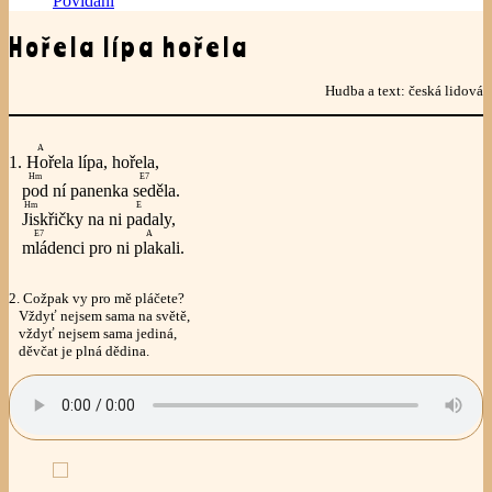
Povídání
Hořela lípa hořela
Hudba a text: česká lidová
A
1.
Hoř
ela lípa, hořela,
Hm
E7
pod
ní panenka
sed
ěla.
Hm
E
Jis
křičky na ni
pad
aly,
E7
A
mlád
enci pro ni
plak
ali.
2. Cožpak vy pro mě pláčete?
Vždyť nejsem sama na světě,
vždyť nejsem sama jediná,
děvčat je plná dědina.