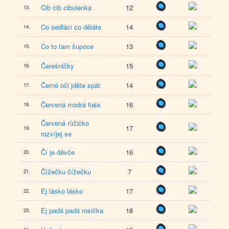
Cib cib cibulenka
12
13.
Co sedláci co děláte
14
14.
Co to tam šupoce
13
15.
Čerešničky
15
16.
Černé oči jděte spát
14
17.
Červená modrá fiala
16
18.
Červená růžičko
17
19.
rozvíjej se
Čí je děvče
16
20.
Čížečku čížečku
7
21.
Ej lásko lásko
17
22.
Ej padá padá rosička
18
23.