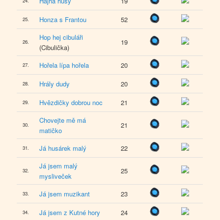
Hajha husy
19
24.
Honza s Frantou
52
25.
Hop hej cibuláři
19
26.
(Cibulička)
Hořela lípa hořela
20
27.
Hrály dudy
20
28.
Hvězdičky dobrou noc
21
29.
Chovejte mě má
21
30.
matičko
Já husárek malý
22
31.
Já jsem malý
25
32.
mysliveček
Já jsem muzikant
23
33.
Já jsem z Kutné hory
24
34.