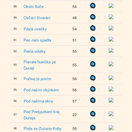
Okolo Súče
54
88.
Ovčáci čtveráci
48
89.
Pásla ovečky
54
90.
Pec nám spadla
51
91.
Pekla vdolky
55
92.
Plavala husička po
55
93.
Dunaji
Počkej já povím
56
94.
Pod naším okýnkem
56
95.
Pod našima okny
57
96.
Pod Prešpurkem kraj
22
97.
Dunaja
Ptala se Zuzana Kuby
59
98.