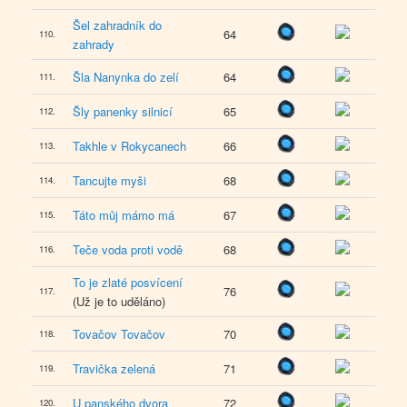
Šel zahradník do
64
110.
zahrady
Šla Nanynka do zelí
64
111.
Šly panenky silnicí
65
112.
Takhle v Rokycanech
66
113.
Tancujte myši
68
114.
Táto můj mámo má
67
115.
Teče voda proti vodě
68
116.
To je zlaté posvícení
76
117.
(Už je to uděláno)
Tovačov Tovačov
70
118.
Travička zelená
71
119.
U panského dvora
72
120.