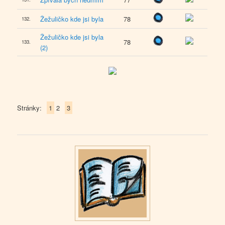
Žežuličko kde jsi byla
78
132.
Žežuličko kde jsi byla
78
133.
(2)
Stránky:
1
2
3