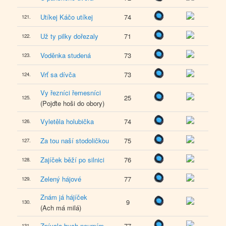
Utíkej Káčo utíkej
74
121.
Už ty pilky dořezaly
71
122.
Voděnka studená
73
123.
Vrť sa dívča
73
124.
Vy řezníci řemesníci
25
125.
(Pojďte hoši do obory)
Vyletěla holubička
74
126.
Za tou naší stodoličkou
75
127.
Zajíček běží po silnici
76
128.
Zelený hájové
77
129.
Znám já hájíček
9
130.
(Ach má milá)
Zpívala bych neumím
77
131.