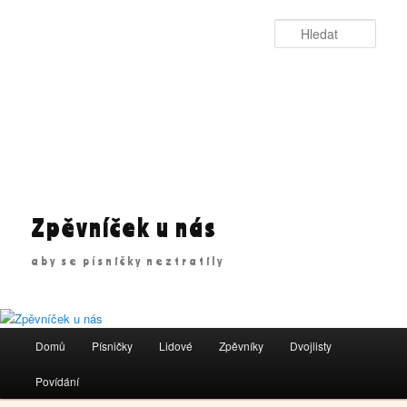
Přejít
k
Hleda
hlavnímu
obsahu
webu
Zpěvníček u nás
aby se písničky neztratily
Hlavní
Domů
Písničky
Lidové
Zpěvníky
Dvojlisty
navigační
menu
Povídání