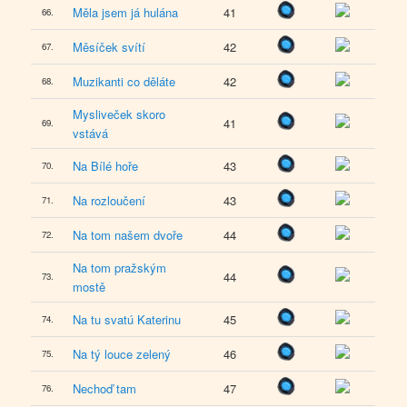
Měla jsem já hulána
41
66.
Měsíček svítí
42
67.
Muzikanti co děláte
42
68.
Mysliveček skoro
41
69.
vstává
Na Bílé hoře
43
70.
Na rozloučení
43
71.
Na tom našem dvoře
44
72.
Na tom pražským
44
73.
mostě
Na tu svatú Katerinu
45
74.
Na tý louce zelený
46
75.
Nechoď tam
47
76.