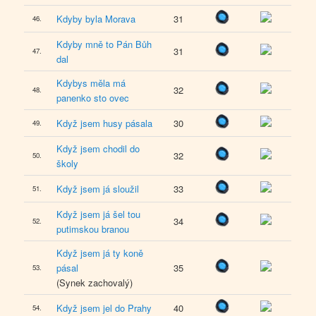
Kdyby byla Morava
31
46.
Kdyby mně to Pán Bůh
31
47.
dal
Kdybys měla má
32
48.
panenko sto ovec
Když jsem husy pásala
30
49.
Když jsem chodil do
32
50.
školy
Když jsem já sloužil
33
51.
Když jsem já šel tou
34
52.
putimskou branou
Když jsem já ty koně
pásal
35
53.
(Synek zachovalý)
Když jsem jel do Prahy
40
54.