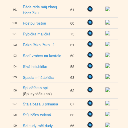
Ráda ráda můj zlatej
61
99.
Honzíčku
Rostou rostou
60
100.
Rybička maličká
75
101.
Řekni řekni řekni jí
61
102.
Sedí vrabec na kostele
60
103.
Sivá holubičko
58
104.
Spadla mi šablička
63
105.
Spi děťátko spi
62
106.
(Spi synáčku spi)
Stála basa u primasa
67
107.
Stůj břízo zelená
63
108.
Šel tudy měl dudy
66
109.