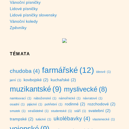
Vánoční písničky
Lidové písničky
Lidové písničky slovensky
Vánoční koledy
Zpěvníky
TÉMATA
farmářské
(12)
chudoba
(4)
ideové
(1)
kovbojské
(2)
kuchařské
(2)
jarní
(1)
muzikantské
(9)
myslivecké
(8)
namlouvací
(1)
náboženské
(1)
námořnické
(1)
návratové
(1)
rodinné
(2)
rozchodové
(2)
osadní
(1)
pijácké
(1)
pohřební
(1)
svatební
(2)
smutek
(1)
strašidelné
(1)
studentské
(1)
stáří
(1)
ukolébavky
(4)
trampské
(2)
tulácké
(1)
vlastenecké
(1)
vojenské
(9)