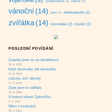
vystěhovalecké
(1)
válečné
(1)
vánoční
(14)
zlatokopecké
(2)
zimní
(1)
zvířátka
(14)
černošské
(2)
člověčí
(2)
POSLEDNÍ POVÍDÁNÍ
Zasekla jsem se na Ukolébavce
28. 9. 2025
Když slovensky, tak slovensky
22. 9. 2025
Lidovky, ach, lidovky
21. 9. 2025
Zase jsem to udělala
14. 9. 2025
O historii tohoto Zpěvníčku
3. 3. 2012
Něco o kovbojích
20. 1. 2011