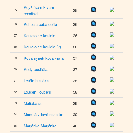
Když jsem k vám
35
55.
chodíval
Kolíbala bába čerta
36
56.
Koulelo se koulelo
36
57.
Koulelo se koulelo (2)
36
58.
Ková synek ková vrata
37
59.
Kudy cestička
37
60.
Letěla husička
38
61.
Loučení loučení
38
62.
Maličká su
39
63.
Mám já v levé noze trn
39
64.
Marjánko Marjánko
40
65.