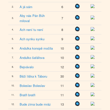
A já sám
6
2.
Aby nás Pán Bůh
7
3.
miloval
Ach není tu není
8
4.
Ach synku synku
9
5.
Andulka konopě močila
10
6.
Andulko šafářova
10
7.
Bejvávalo
12
8.
Běží liška k Táboru
30
9.
Boleslav Boleslav
11
10.
Bratři bratři
11
11.
Bude zima bude mráz
13
12.