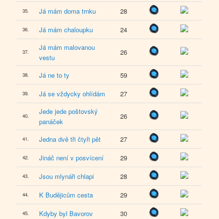
Já mám doma trnku
28
35.
Já mám chaloupku
24
36.
Já mám malovanou
26
37.
vestu
Já ne to ty
59
38.
Já se vždycky ohlídám
27
39.
Jede jede poštovský
26
40.
panáček
Jedna dvě tři čtyři pět
27
41.
Jináč není v posvícení
29
42.
Jsou mlynáři chlapi
28
43.
K Budějicům cesta
29
44.
Kdyby byl Bavorov
30
45.