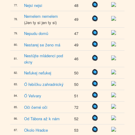
Nejsi nejsi
48
77.
Nemelem nemelem
49
78.
(Jen ty si jen ty si)
Nepudu domů
47
79.
Nestarej se ženo má
49
80.
Nestůjte mládenci pod
46
81.
okny
Neťukej neťukej
50
82.
Ó řebíčku zahradnický
50
83.
Ó Velvary
51
84.
Oči černé oči
72
85.
Od Tábora až k nám
52
86.
Okolo Hradce
53
87.