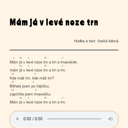
Mám já v levé noze trn
Hudba a text: česká lidová
C
G7
C
G7
C
Mám
já
v
lev
é noze
trn
a trn a
trn
aveček,
G7
C
G7
C
mám
já
v
lev
é noze
trn
a trn a
trn
.
G7
C
Kde
máš trn,
kde
máš trn?
G7
C
Běh
ala jsem
po
hájíčku,
G7
C
zap
íchla jsem
trn
avečku.
G7
C
G7
C
Mám
já
v
lev
é noze
trn
a trn a
trn
.