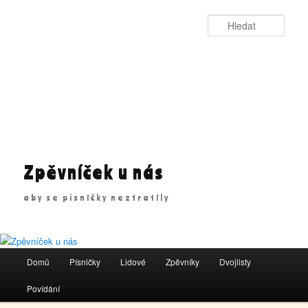
Přejít
k
Hleda
hlavnímu
obsahu
webu
Zpěvníček u nás
aby se písničky neztratily
Hlavní
Domů
Písničky
Lidové
Zpěvníky
Dvojlisty
navigační
menu
Povídání