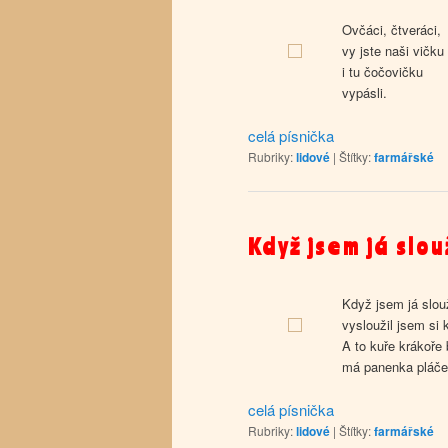
Ovčáci, čtveráci,
vy jste naši vičku
i tu čočovičku
vypásli.
celá písnička
Rubriky:
lidové
|
Štítky:
farmářské
Když jsem já slou
Když jsem já slouži
vysloužil jsem si 
A to kuře krákoře
má panenka pláče
celá písnička
Rubriky:
lidové
|
Štítky:
farmářské