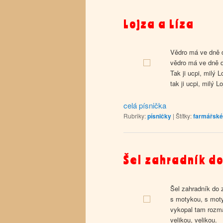
Lojza a Líza
Vědro má ve dně dí
vědro má ve dně dí
Tak ji ucpi, milý L
tak ji ucpi, milý Lo
celá písnička
Rubriky:
písničky
|
Štítky:
farmářské
Šel zahradník d
Šel zahradník do 
s motykou, s mot
vykopal tam rozm
velikou, velikou.