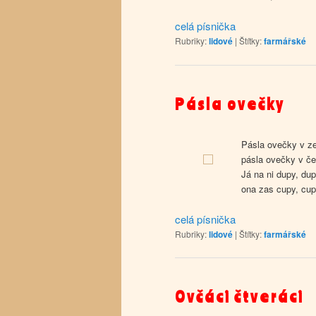
celá písnička
Rubriky:
lidové
|
Štítky:
farmářské
Pásla ovečky
Pásla ovečky v z
pásla ovečky v če
Já na ni dupy, du
ona zas cupy, cupy
celá písnička
Rubriky:
lidové
|
Štítky:
farmářské
Ovčáci čtveráci