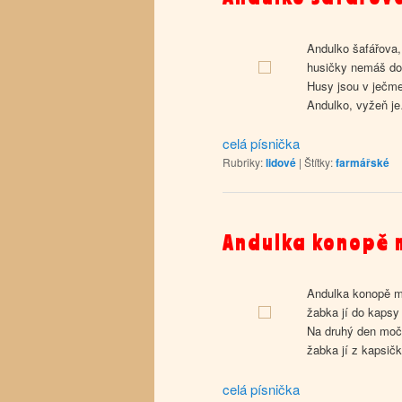
Andulko šafářova,
husičky nemáš d
Husy jsou v ječm
Andulko, vyžeň j
celá písnička
Rubriky:
lidové
|
Štítky:
farmářské
Andulka konopě 
Andulka konopě m
žabka jí do kapsy 
Na druhý den moči
žabka jí z kapsičky
celá písnička