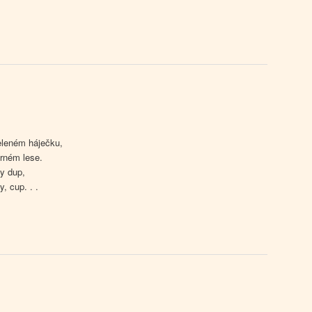
eleném háječku,
rném lese.
py dup,
, cup. . .