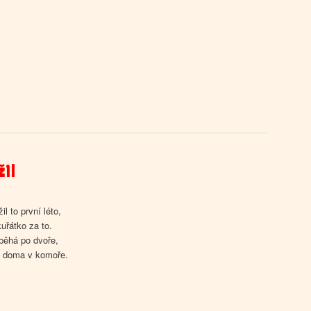
žil
l to první léto,
kuřátko za to.
 běhá po dvoře,
 doma v komoře.