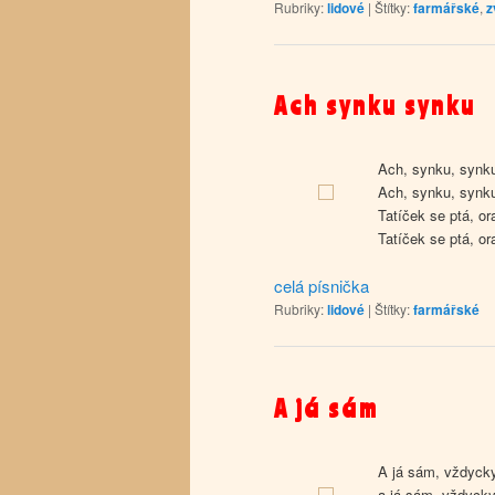
Rubriky:
lidové
|
Štítky:
farmářské
,
z
Ach synku synku
Ach, synku, synku
Ach, synku, synku
Tatíček se ptá, oral
Tatíček se ptá, oral
celá písnička
Rubriky:
lidové
|
Štítky:
farmářské
A já sám
A já sám, vždycky
a já sám, vždyck