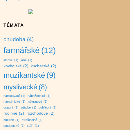
TÉMATA
chudoba
(4)
farmářské
(12)
ideové
(1)
jarní
(1)
kovbojské
(2)
kuchařské
(2)
muzikantské
(9)
myslivecké
(8)
namlouvací
(1)
náboženské
(1)
námořnické
(1)
návratové
(1)
osadní
(1)
pijácké
(1)
pohřební
(1)
rodinné
(2)
rozchodové
(2)
smutek
(1)
strašidelné
(1)
studentské
(1)
stáří
(1)