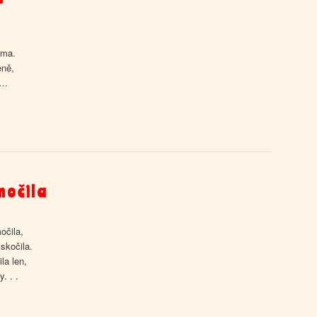
oma.
eně,
e…
močila
očila,
skočila.
la len,
. . .