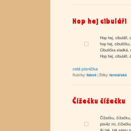
Hop hej cibuláři
Hop hej, cibuláři, 
hop hej, cibuličku
Cibulička sladká,
Hop hej, cibuláři, c
celá písnička
Rubriky:
lidové
|
Štítky:
farmářské
Čížečku čížečku
Čížečku, čížečku,
pověz mi, čížečku
Aj tak, tak sejou 