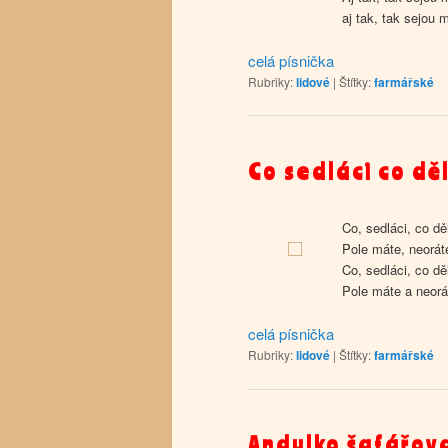
aj tak, tak sejou m
celá písnička
Rubriky:
lidové
|
Štítky:
farmářské
Co sedláci co dě
Co, sedláci, co dě
Pole máte, neorát
Co, sedláci, co dě
Pole máte a neorá
celá písnička
Rubriky:
lidové
|
Štítky:
farmářské
Andulko šafářov