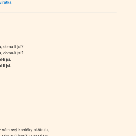
vířátka
, doma-li jsi?
, doma-li jsi?
-li jsi.
-li jsi.
 sám svý koníčky okšíruju,
y sám svý koníčky osedlám.