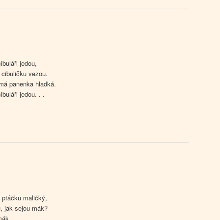
cibuláři jedou,
, cibuličku vezou.
 má panenka hladká.
ibuláři jedou. . .
 ptáčku maličký,
, jak sejou mák?
mák,