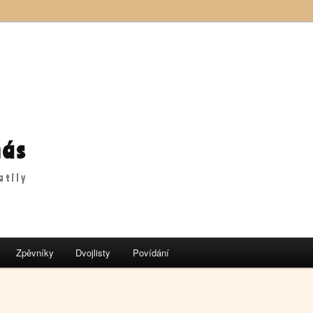
nás
atily
Zpěvníky
Dvojlisty
Povídání