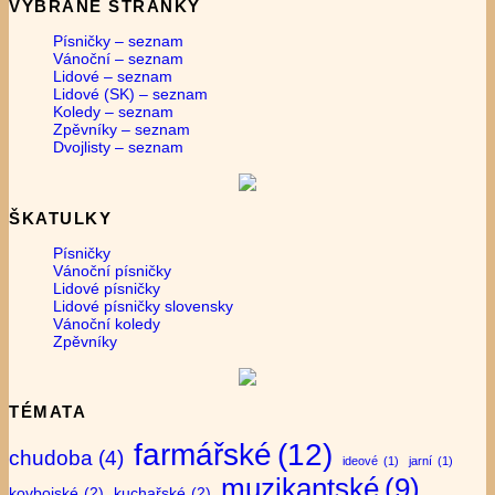
VYBRANÉ STRÁNKY
Písničky – seznam
Vánoční – seznam
Lidové – seznam
Lidové (SK) – seznam
Koledy – seznam
Zpěvníky – seznam
Dvojlisty – seznam
ŠKATULKY
Písničky
Vánoční písničky
Lidové písničky
Lidové písničky slovensky
Vánoční koledy
Zpěvníky
TÉMATA
farmářské
(12)
chudoba
(4)
ideové
(1)
jarní
(1)
muzikantské
(9)
kovbojské
(2)
kuchařské
(2)