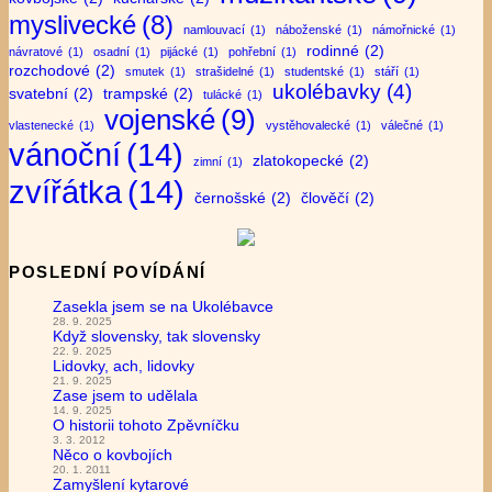
myslivecké
(8)
namlouvací
(1)
náboženské
(1)
námořnické
(1)
rodinné
(2)
návratové
(1)
osadní
(1)
pijácké
(1)
pohřební
(1)
rozchodové
(2)
smutek
(1)
strašidelné
(1)
studentské
(1)
stáří
(1)
ukolébavky
(4)
svatební
(2)
trampské
(2)
tulácké
(1)
vojenské
(9)
vlastenecké
(1)
vystěhovalecké
(1)
válečné
(1)
vánoční
(14)
zlatokopecké
(2)
zimní
(1)
zvířátka
(14)
černošské
(2)
člověčí
(2)
POSLEDNÍ POVÍDÁNÍ
Zasekla jsem se na Ukolébavce
28. 9. 2025
Když slovensky, tak slovensky
22. 9. 2025
Lidovky, ach, lidovky
21. 9. 2025
Zase jsem to udělala
14. 9. 2025
O historii tohoto Zpěvníčku
3. 3. 2012
Něco o kovbojích
20. 1. 2011
Zamyšlení kytarové