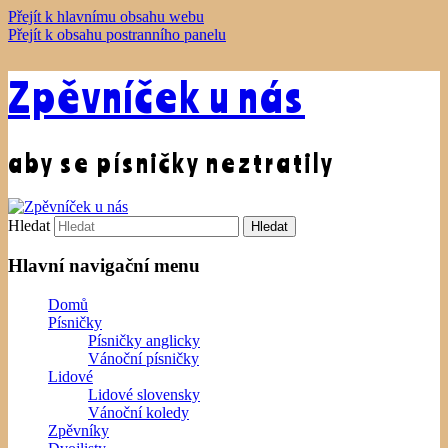
Přejít k hlavnímu obsahu webu
Přejít k obsahu postranního panelu
Zpěvníček u nás
aby se písničky neztratily
Hledat
Hlavní navigační menu
Domů
Písničky
Písničky anglicky
Vánoční písničky
Lidové
Lidové slovensky
Vánoční koledy
Zpěvníky