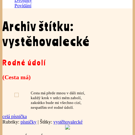
Dvojlisty
Povídání
Archiv štítku:
vystěhovalecké
Rodné údolí
(Cesta má)
Cesta má přede mnou v dáli mizí,
každý krok v srdci mém zabolí,
zakrátko bude mi všechno cizí,
nespatřím své rodné údolí.
celá písnička
Rubriky:
písničky
|
Štítky:
vystěhovalecké