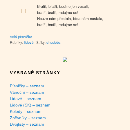
Bratři, bratři, buďme jen veselí,
bratři, bratři, radujme se!
Nouze nám přestala, bída nám nastala,
bratři, bratři, radujme se!
celá písnička
Rubriky:
lidové
|
Štítky:
chudoba
VYBRANÉ STRÁNKY
Písničky – seznam
Vánoční – seznam
Lidové – seznam
Lidové (SK) – seznam
Koledy – seznam
Zpěvníky – seznam
Dvojlisty – seznam