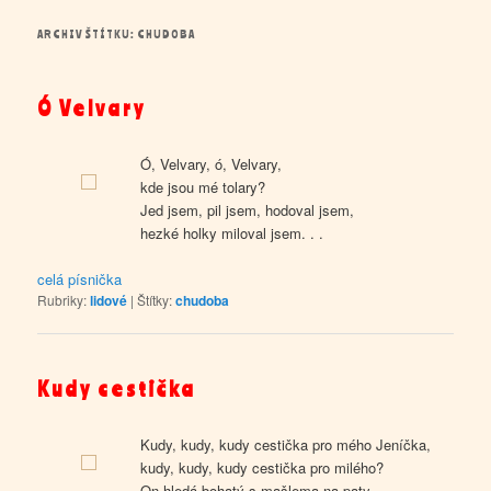
ARCHIV ŠTÍTKU:
CHUDOBA
Ó Velvary
Ó, Velvary, ó, Velvary,
kde jsou mé tolary?
Jed jsem, pil jsem, hodoval jsem,
hezké holky miloval jsem. . .
celá písnička
Rubriky:
lidové
|
Štítky:
chudoba
Kudy cestička
Kudy, kudy, kudy cestička pro mého Jeníčka,
kudy, kudy, kudy cestička pro milého?
On hledá bohatý s mašlema na paty,