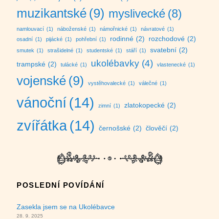
muzikantské
(9)
myslivecké
(8)
namlouvací
(1)
náboženské
(1)
námořnické
(1)
návratové
(1)
rodinné
(2)
rozchodové
(2)
osadní
(1)
pijácké
(1)
pohřební
(1)
svatební
(2)
smutek
(1)
strašidelné
(1)
studentské
(1)
stáří
(1)
ukolébavky
(4)
trampské
(2)
tulácké
(1)
vlastenecké
(1)
vojenské
(9)
vystěhovalecké
(1)
válečné
(1)
vánoční
(14)
zlatokopecké
(2)
zimní
(1)
zvířátka
(14)
černošské
(2)
člověčí
(2)
POSLEDNÍ POVÍDÁNÍ
Zasekla jsem se na Ukolébavce
28. 9. 2025