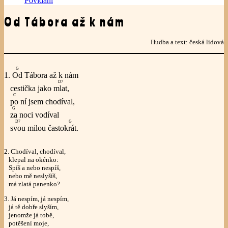
Povídání
Od Tábora až k nám
Hudba a text: česká lidová
G
1.
Od
Tábora až k nám
D7
cestička jako
mlat
,
C
po
ní jsem chodíval,
G
za
noci vodíval
D7
G
svou
milou často
krát
.
2. Chodíval, chodíval,
klepal na okénko:
Spíš a nebo nespíš,
nebo mě neslyšíš,
má zlatá panenko?
3. Já nespím, já nespím,
já tě dobře slyším,
jenomže já tobě,
potěšení moje,