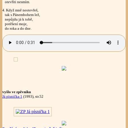
otevříti nesmím.
4. Když mně neotevřeš,
tak s Pánembohem lež,
nepůjdu já k tobě,
potěšení moje,
do roka a do dne.
vyšlo ve zpěvníku
Já písnička 1
(1993), str.52