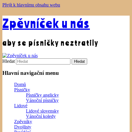
Přejít k hlavnímu obsahu webu
Zpěvníček u nás
aby se písničky neztratily
Hledat
Hlavní navigační menu
Domů
Písničky
Písničky anglicky
Vánoční písničky
Lidové
Lidové slovensky
Vánoční koledy
Zpěvníky
Dvojlisty