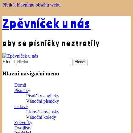
Přejít k hlavnímu obsahu webu
Zpěvníček u nás
aby se písničky neztratily
Hledat
Hlavní navigační menu
Domů
Písničky
Písničky anglicky
Vánoční písničky
Lidové
Lidové slovensky
Vánoční koledy
Zpěvníky
Dvojlisty