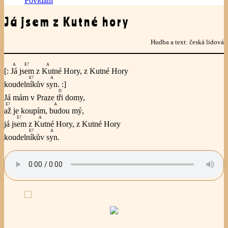
Povídání
Já jsem z Kutné hory
Hudba a text: česká lidová
A
E7
A
[:
Já
jsem
z
Kut
né Hory, z Kutné Hory
E7
A
koudel
ník
ův
syn
. :]
D
Já mám v Praze
tři
domy,
E7
A
až
je koupím,
bud
ou mý,
E7
A
já
jsem
z
Kut
né Hory, z Kutné Hory
E7
A
koudel
ník
ův
syn
.