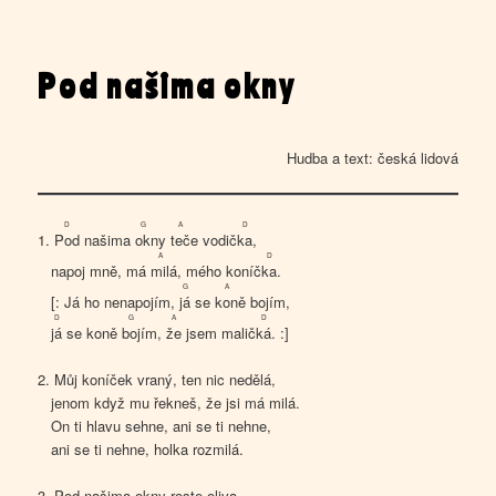
Pod našima okny
Hudba a text: česká lidová
D
G
A
D
1.
Pod
našima
ok
ny
teč
e vodič
ka
,
A
D
napoj mně, má
mil
á, mého koníč
ka
.
G
A
[: Já ho nenapojím,
já
se
kon
ě bojím,
D
G
A
D
já
se koně
boj
ím,
že
jsem malič
ká
. :]
2. Můj koníček vraný, ten nic nedělá,
jenom když mu řekneš, že jsi má milá.
On ti hlavu sehne, ani se ti nehne,
ani se ti nehne, holka rozmilá.
3. Pod našima okny roste oliva,