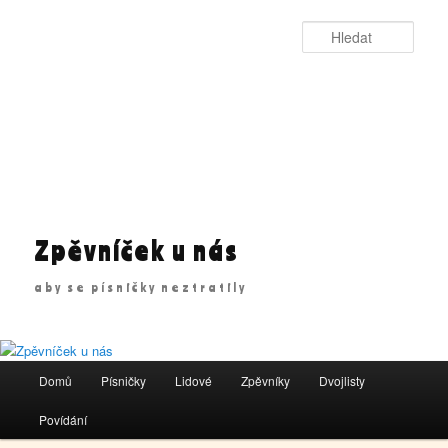
Přejít
k
Hleda
hlavnímu
obsahu
webu
Zpěvníček u nás
aby se písničky neztratily
Hlavní
Domů
Písničky
Lidové
Zpěvníky
Dvojlisty
navigační
menu
Povídání