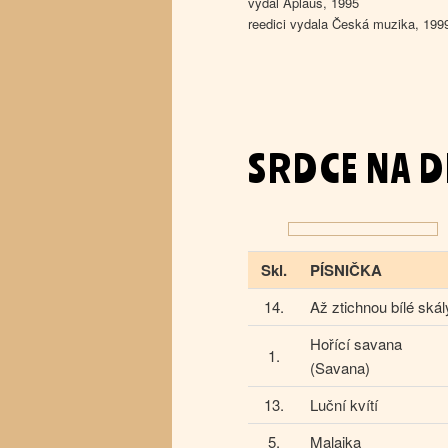
vydal Aplaus, 1995
reedici vydala Česká muzika, 199
SRDCE NA D
Skl.
PÍSNIČKA
14.
Až ztichnou bílé skál
Hořící savana
1.
(Savana)
13.
Luční kvítí
5.
Malajka