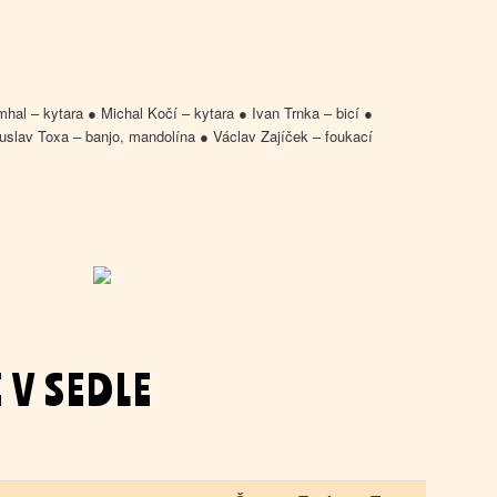
hal – kytara ● Michal Kočí – kytara ● Ivan Trnka – bicí ●
uslav Toxa – banjo, mandolína ● Václav Zajíček – foukací
 V SEDLE