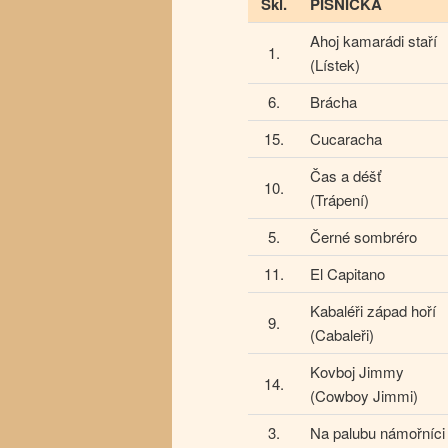
Skl.
PÍSNIČKA
Ahoj kamarádi staří
1.
(Lístek)
6.
Brácha
15.
Cucaracha
Čas a déšť
10.
(Trápení)
5.
Černé sombréro
11.
El Capitano
Kabaléři západ hoří
9.
(Cabaleři)
Kovboj Jimmy
14.
(Cowboy Jimmi)
3.
Na palubu námořníci