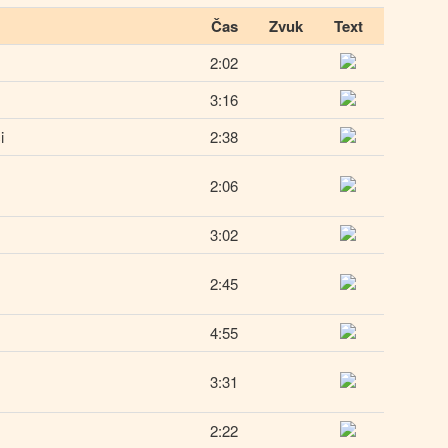
Čas
Zvuk
Text
2:02
3:16
i
2:38
2:06
3:02
2:45
4:55
3:31
2:22