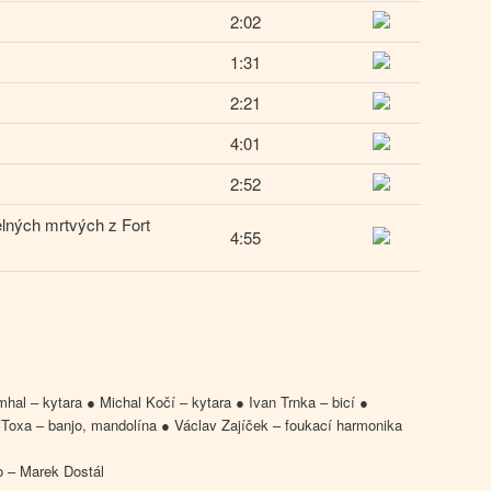
2:02
1:31
2:21
4:01
2:52
lných mrtvých z Fort
4:55
hal – kytara ● Michal Kočí – kytara ● Ivan Trnka – bicí ●
vToxa – banjo, mandolína ● Václav Zajíček – foukací harmonika
o – Marek Dostál