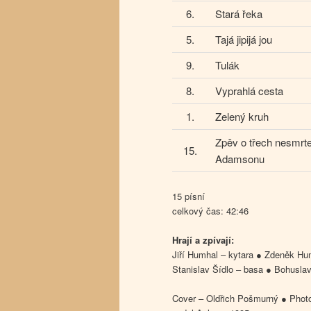
6.
Stará řeka
5.
Tajá jipijá jou
9.
Tulák
8.
Vyprahlá cesta
1.
Zelený kruh
Zpěv o třech nesmrte
15.
Adamsonu
15 písní
celkový čas: 42:46
Hrají a zpívají:
Jiří Humhal – kytara ● Zdeněk Hum
Stanislav Šídlo – basa ● Bohusla
Cover – Oldřich Pošmurný ● Phot