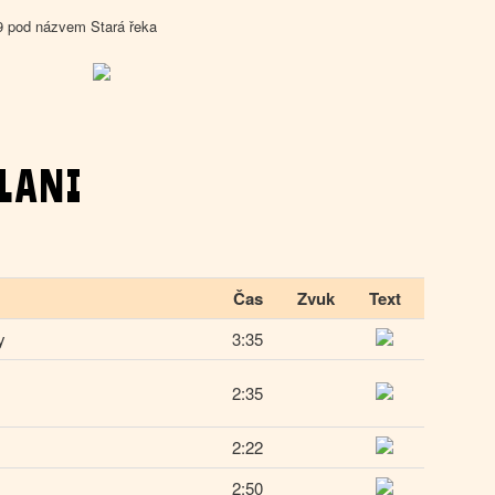
9 pod názvem Stará řeka
LANI
Čas
Zvuk
Text
y
3:35
2:35
2:22
2:50