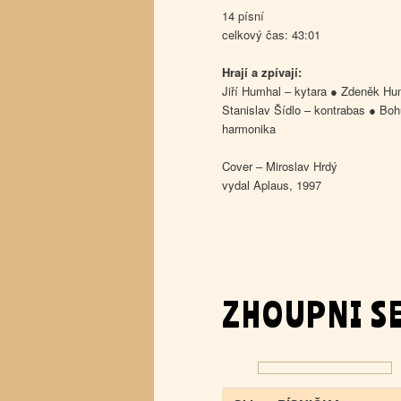
14 písní
celkový čas: 43:01
Hrají a zpívají:
Jiří Humhal – kytara ● Zdeněk Hum
Stanislav Šídlo – kontrabas ● Boh
harmonika
Cover – Miroslav Hrdý
vydal Aplaus, 1997
ZHOUPNI SE