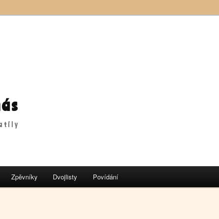
nás
atily
Zpěvníky
Dvojlisty
Povídání