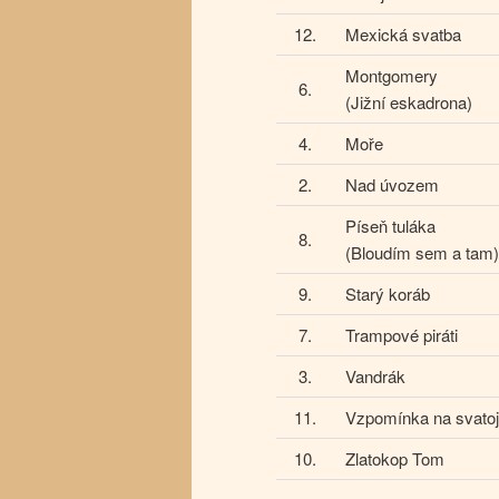
12.
Mexická svatba
Montgomery
6.
(Jižní eskadrona)
4.
Moře
2.
Nad úvozem
Píseň tuláka
8.
(Bloudím sem a tam)
9.
Starý koráb
7.
Trampové piráti
3.
Vandrák
11.
Vzpomínka na svato
10.
Zlatokop Tom