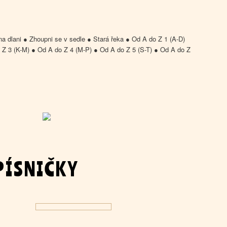
a dlani ● Zhoupni se v sedle ● Stará řeka ● Od A do Z 1 (A-D)
 Z 3 (K-M) ● Od A do Z 4 (M-P) ● Od A do Z 5 (S-T) ● Od A do Z
PÍSNIČKY