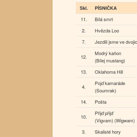
Skl.
PÍSNIČKA
11.
Bílá smrt
2.
Hvězda Loo
7.
Jezdili jsme ve dvojic
Modrý kaňon
12.
(Bílej mustang)
13.
Oklahoma Hill
Pojď kamaráde
4.
(Soumrak)
14.
Pošta
Přijď přijď
10.
(Vigvam) (Wigwam)
3.
Skalisté hory