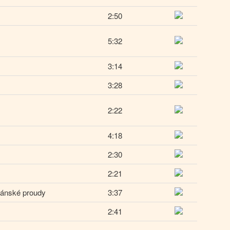
2:50
5:32
3:14
3:28
2:22
4:18
2:30
2:21
jánské proudy
3:37
2:41