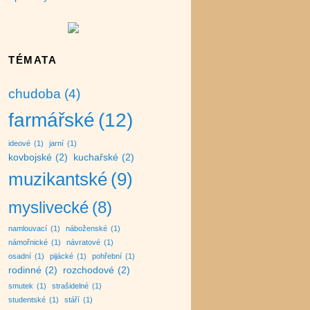
TÉMATA
chudoba
(4)
farmářské
(12)
ideové
(1)
jarní
(1)
kovbojské
(2)
kuchařské
(2)
muzikantské
(9)
myslivecké
(8)
namlouvací
(1)
náboženské
(1)
námořnické
(1)
návratové
(1)
osadní
(1)
pijácké
(1)
pohřební
(1)
rodinné
(2)
rozchodové
(2)
smutek
(1)
strašidelné
(1)
studentské
(1)
stáří
(1)