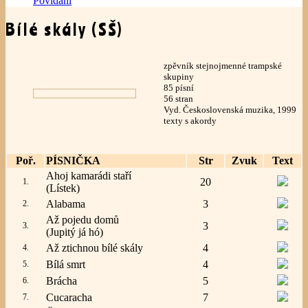
Povídání
Bílé skály (SŠ)
zpěvník stejnojmenné trampské
skupiny
85 písní
56 stran
Vyd. Československá muzika, 1999
texty s akordy
Poř.
PÍSNIČKA
Str
Zvuk
Text
Ahoj kamarádi staří
20
1.
(Lístek)
Alabama
3
2.
Až pojedu domů
3
3.
(Jupitý já hó)
Až ztichnou bílé skály
4
4.
Bílá smrt
4
5.
Brácha
5
6.
Cucaracha
7
7.