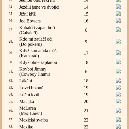
Jednou otec řekl mi
14
23.
Jezdili jsme ve dvojici
14
24.
Jižní kříž
15
25.
Joe Bowers
16
26.
Kabaléři západ hoří
6
27.
(Cabaleři)
Kdo mi zatlačí oči
9
28.
(Do pokeru)
Když kamaráda máš
17
29.
(Kamarád)
Když ohně zaplanou
18
30.
Kovboj Jimmy
6
31.
(Cowboy Jimmi)
Lákání
18
32.
Lovci bizonů
19
33.
Luční kvítí
19
34.
Malajka
20
35.
McLaren
21
36.
(Mac Laren)
Mexická svatba
22
37.
Mexiko
22
38.