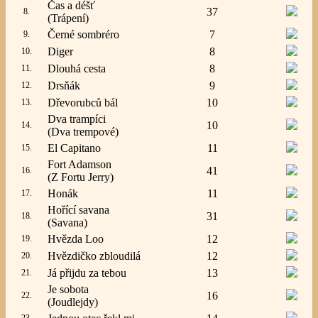
Čas a déšť
37
8.
(Trápení)
Černé sombréro
7
9.
Diger
8
10.
Dlouhá cesta
8
11.
Drsňák
9
12.
Dřevorubců bál
10
13.
Dva trampíci
10
14.
(Dva trempové)
El Capitano
11
15.
Fort Adamson
41
16.
(Z Fortu Jerry)
Honák
11
17.
Hořící savana
31
18.
(Savana)
Hvězda Loo
12
19.
Hvězdičko zbloudilá
12
20.
Já přijdu za tebou
13
21.
Je sobota
16
22.
(Joudlejdy)