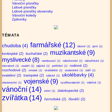
Vánoční písničky
Lidové písničky
Lidové písničky slovensky
Vánoční koledy
Zpěvníky
TÉMATA
farmářské
(12)
chudoba
(4)
ideové
(1)
jarní
(1)
muzikantské
(9)
kovbojské
(2)
kuchařské
(2)
myslivecké
(8)
namlouvací
(1)
náboženské
(1)
námořnické
(1)
rodinné
(2)
návratové
(1)
osadní
(1)
pijácké
(1)
pohřební
(1)
rozchodové
(2)
smutek
(1)
strašidelné
(1)
studentské
(1)
stáří
(1)
ukolébavky
(4)
svatební
(2)
trampské
(2)
tulácké
(1)
vojenské
(9)
vlastenecké
(1)
vystěhovalecké
(1)
válečné
(1)
vánoční
(14)
zlatokopecké
(2)
zimní
(1)
zvířátka
(14)
černošské
(2)
člověčí
(2)