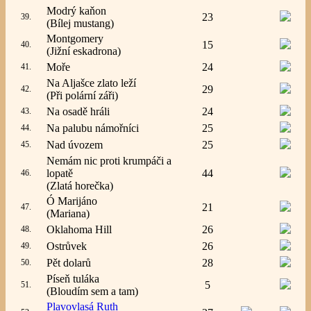
Modrý kaňon
23
39.
(Bílej mustang)
Montgomery
15
40.
(Jižní eskadrona)
Moře
24
41.
Na Aljašce zlato leží
29
42.
(Při polární záři)
Na osadě hráli
24
43.
Na palubu námořníci
25
44.
Nad úvozem
25
45.
Nemám nic proti krumpáči a
lopatě
44
46.
(Zlatá horečka)
Ó Marijáno
21
47.
(Mariana)
Oklahoma Hill
26
48.
Ostrůvek
26
49.
Pět dolarů
28
50.
Píseň tuláka
5
51.
(Bloudím sem a tam)
Plavovlasá Ruth