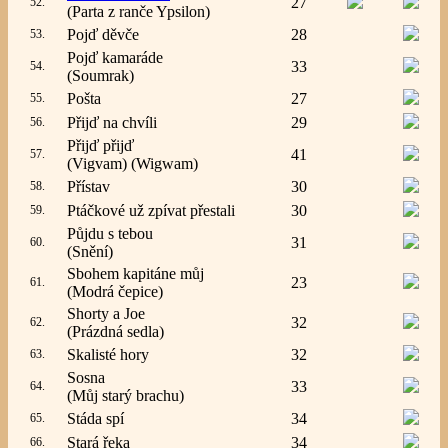
27
52.
(Parta z ranče Ypsilon)
Pojď děvče
28
53.
Pojď kamaráde
33
54.
(Soumrak)
Pošta
27
55.
Přijď na chvíli
29
56.
Přijď přijď
41
57.
(Vigvam) (Wigwam)
Přístav
30
58.
Ptáčkové už zpívat přestali
30
59.
Půjdu s tebou
31
60.
(Snění)
Sbohem kapitáne můj
23
61.
(Modrá čepice)
Shorty a Joe
32
62.
(Prázdná sedla)
Skalisté hory
32
63.
Sosna
33
64.
(Můj starý brachu)
Stáda spí
34
65.
Stará řeka
34
66.