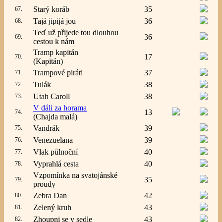
Starý koráb
35
67.
Tajá jipijá jou
36
68.
Teď už přijede tou dlouhou
36
69.
cestou k nám
Tramp kapitán
17
70.
(Kapitán)
Trampové piráti
37
71.
Tulák
38
72.
Utah Caroll
38
73.
V dáli za horama
13
74.
(Chajda malá)
Vandrák
39
75.
Venezuelana
39
76.
Vlak půlnoční
40
77.
Vyprahlá cesta
40
78.
Vzpomínka na svatojánské
35
79.
proudy
Zebra Dan
42
80.
Zelený kruh
43
81.
Zhoupni se v sedle
43
82.