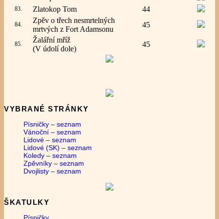
Zlatokop Tom
44
83.
Zpěv o třech nesmrtelných
45
84.
mrtvých z Fort Adamsonu
Žalářní mříž
45
85.
(V údolí dole)
VYBRANÉ STRÁNKY
Písničky – seznam
Vánoční – seznam
Lidové – seznam
Lidové (SK) – seznam
Koledy – seznam
Zpěvníky – seznam
Dvojlisty – seznam
ŠKATULKY
Písničky