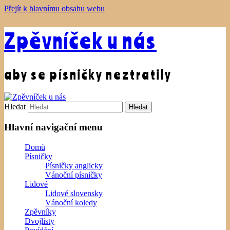
Přejít k hlavnímu obsahu webu
Zpěvníček u nás
aby se písničky neztratily
Hledat
Hlavní navigační menu
Domů
Písničky
Písničky anglicky
Vánoční písničky
Lidové
Lidové slovensky
Vánoční koledy
Zpěvníky
Dvojlisty